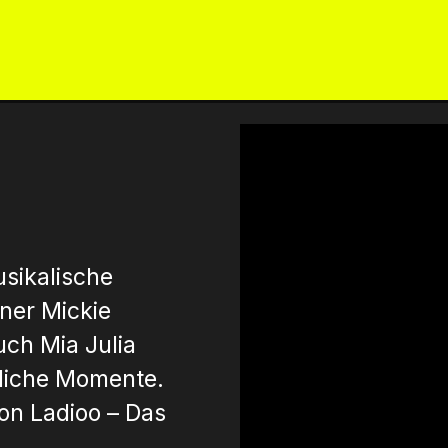
ICKETS
AGB FÜR GEWINNSPIELE
KO
usikalische
iner Mickie
uch Mia Julia
sliche Momente.
on Ladioo – Das