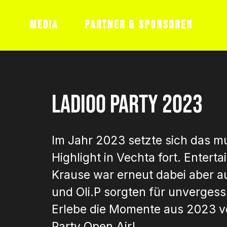
JOBS
HAUSREGELN
AGB FÜR T
MEDIA
PARTNER & SPONSOREN
08.05.2027
Ladioo Party 2023
Im Jahr 2023 setzte sich das m
Highlight in Vechta fort. Enterta
Krause war erneut dabei aber a
und Oli.P sorgten für unverges
Erlebe die Momente aus 2023 v
Party Open Air!