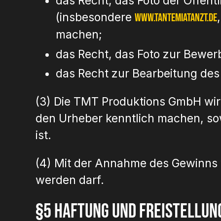
das Recht, das Foto der Öffent
(insbesondere
www.tantemiatanzt.de
machen;
das Recht, das Foto zur Bewer
das Recht zur Bearbeitung des 
(3) Die TMT Produktions GmbH wird
den Urheber kenntlich machen, so
ist.
(4) Mit der Annahme des Gewinns 
werden darf.
§5 Haftung und Freistellun