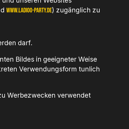
ok und unseren Websites
nd
) zugänglich zu
www.ladioo-party.de
erden darf.
ten Bildes in geeigneter Weise
nkreten Verwendungsform tunlich
me zu Werbezwecken verwendet