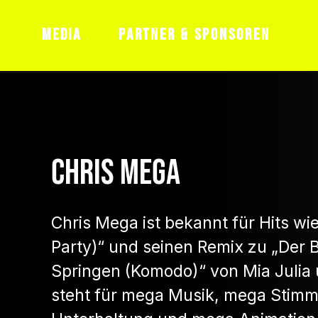
JOBS
HAUSREGELN
AGB FÜR T
MEDIA
PARTNER & SPONSOREN
08.05.2027
Chris Mega
Chris Mega ist bekannt für Hits wie
Party)“ und seinen Remix zu „Der 
Springen (Komodo)“ von Mia Julia 
steht für mega Musik, mega Stim