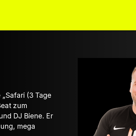
ICKETS
AGB FÜR GEWINNSPIELE
KO
 „Safari (3 Tage
Beat zum
und DJ Biene. Er
mung, mega