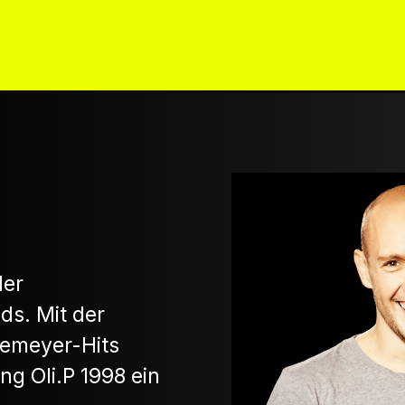
ICKETS
AGB FÜR GEWINNSPIELE
KO
der
ds. Mit der
nemeyer-Hits
g Oli.P 1998 ein